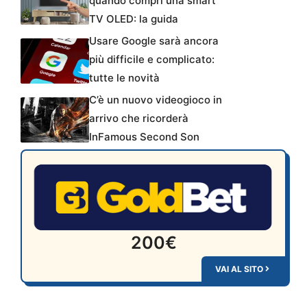
quando compri una smart
TV OLED: la guida
Usare Google sarà ancora
più difficile e complicato:
tutte le novità
C’è un nuovo videogioco in
arrivo che ricorderà
InFamous Second Son
200€
VAI AL SITO