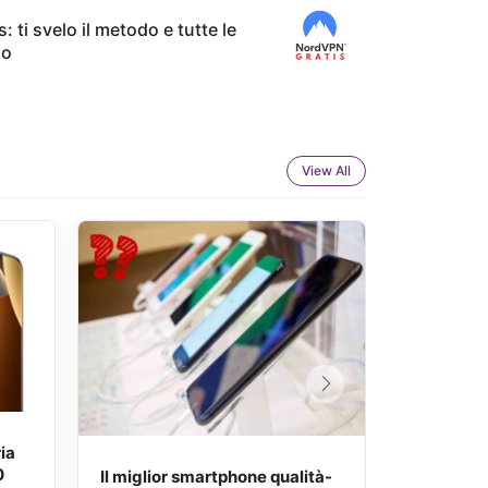
 ti svelo il metodo e tutte le
026
zo
View All
ia
0
Il miglior smartphone qualità-