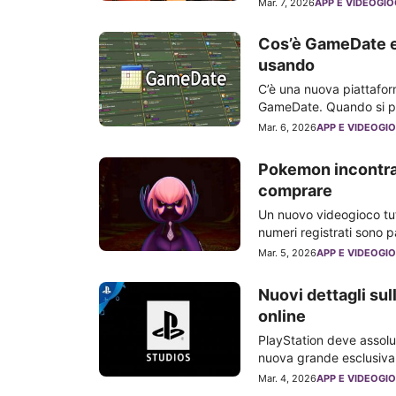
Mar. 7, 2026
APP E VIDEOGIO
Cos’è GameDate e 
usando
C’è una nuova piattaform
GameDate. Quando si pa
Mar. 6, 2026
APP E VIDEOGIO
Pokemon incontra 
comprare
Un nuovo videogioco tutt
numeri registrati sono 
Mar. 5, 2026
APP E VIDEOGIO
Nuovi dettagli sul
online
PlayStation deve assolu
nuova grande esclusiva
Mar. 4, 2026
APP E VIDEOGIO