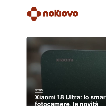
Vai
al
contenuto
NEWS
il
Xiaomi 18 Ultra: lo sma
fotocamere, le novità