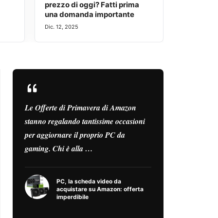
prezzo di oggi? Fatti prima
una domanda importante
Dic. 12, 2025
Le Offerte di Primavera di Amazon
Sei alla r
stanno regalando tantissime occasioni
cosa scegl
per aggiornare il proprio PC da
Amazon è 
gaming. Chi è alla …
PC, la scheda video da
acquistare su Amazon: offerta
imperdibile