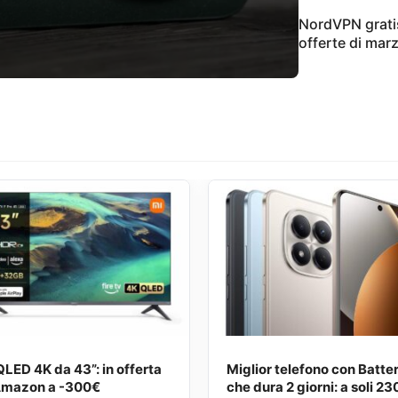
NordVPN gratis:
Mar. 9, 2
offerte di mar
LED 4K da 43”: in offerta
Miglior telefono con Batter
Amazon a -300€
che dura 2 giorni: a soli 23