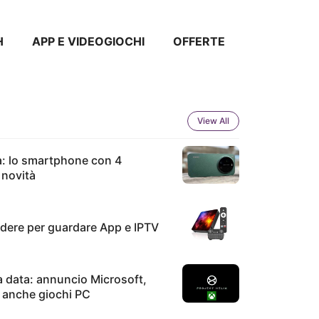
H
APP E VIDEOGIOCHI
OFFERTE
View All
a: lo smartphone con 4
 novità
dere per guardare App e IPTV
 data: annuncio Microsoft,
errori da non fare quando compri un
à anche giochi PC
LED: la guida