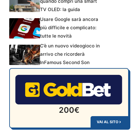
quando compri una smart
TV OLED: la guida
Usare Google sarà ancora
più difficile e complicato:
tutte le novità
C’è un nuovo videogioco in
arrivo che ricorderà
InFamous Second Son
200€
VAI AL SITO