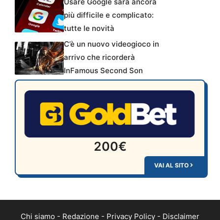
Usare Google sarà ancora
più difficile e complicato:
tutte le novità
C’è un nuovo videogioco in
arrivo che ricorderà
InFamous Second Son
200€
VAI AL SITO
Chi siamo
-
Redazione
-
Privacy Policy
-
Disclaimer