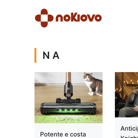
Vai
al
contenuto
N A
Antic
Potente e costa