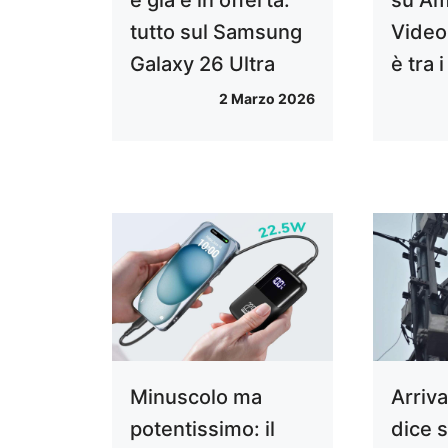
e già é in offerta:
su Am
tutto sul Samsung
Video
Galaxy 26 Ultra
è tra i
2 Marzo 2026
Minuscolo ma
Arriva
potentissimo: il
dice s