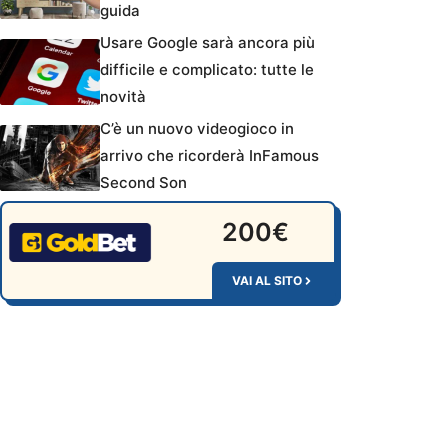
guida
Usare Google sarà ancora più
difficile e complicato: tutte le
novità
C’è un nuovo videogioco in
arrivo che ricorderà InFamous
Second Son
200€
VAI AL SITO