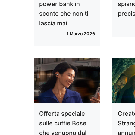
power bank in
spian
sconto che non ti
preci
lascia mai
1 Marzo 2026
Offerta speciale
Creato
sulle cuffie Bose
Stran
che vengono dal
annun