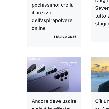
Knight
pochissimo: crolla
Seven
il prezzo
tutto 
dell’aspirapolvere
stagi
online
3 Marzo 2026
Ancora deve uscire
C’è u