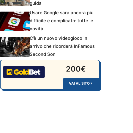
guida
Usare Google sarà ancora più
difficile e complicato: tutte le
novità
C’è un nuovo videogioco in
arrivo che ricorderà InFamous
Second Son
200€
VAI AL SITO