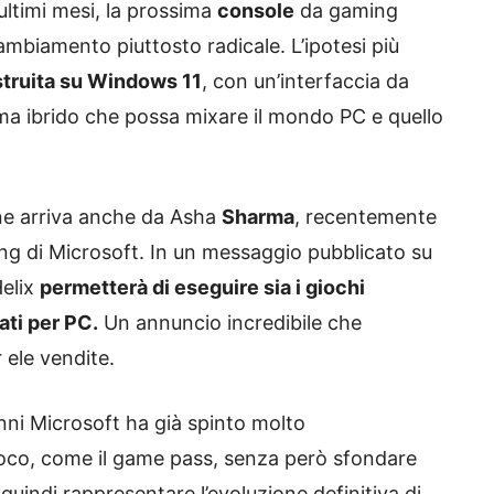
 ultimi mesi, la prossima
console
da gaming
mbiamento piuttosto radicale. L’ipotesi più
struita su Windows 11
, con un’interfaccia da
ema ibrido che possa mixare il mondo PC e quello
one arriva anche da Asha
Sharma
, recentemente
ing di Microsoft. In un messaggio pubblicato su
Helix
permetterà di eseguire sia i giochi
ati per PC.
Un annuncio incredibile che
 ele vendite.
anni Microsoft ha già spinto molto
 gioco, come il game pass, senza però sfondare
indi rappresentare l’evoluzione definitiva di